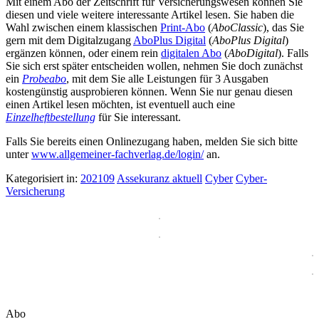
Mit einem Abo der Zeitschrift für Versicherungswesen können Sie
diesen und viele weitere interessante Artikel lesen. Sie haben die
Wahl zwischen einem klassischen
Print-Abo
(
AboClassic
), das Sie
gern mit dem Digitalzugang
AboPlus Digital
(
AboPlus Digital
)
ergänzen können, oder einem rein
digitalen Abo
(
AboDigital
). Falls
Sie sich erst später entscheiden wollen, nehmen Sie doch zunächst
ein
Probeabo
, mit dem Sie alle Leistungen für 3 Ausgaben
kostengünstig ausprobieren können. Wenn Sie nur genau diesen
einen Artikel lesen möchten, ist eventuell auch eine
Einzelheftbestellung
für Sie interessant.
Falls Sie bereits einen Onlinezugang haben, melden Sie sich bitte
unter
www.allgemeiner-fachverlag.de/login/
an.
Kategorisiert in:
202109
Assekuranz aktuell
Cyber
Cyber-
Versicherung
Abo