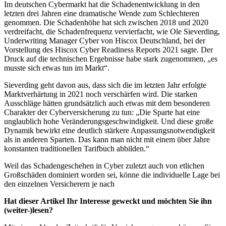
Im deutschen Cybermarkt hat die Schadenentwicklung in den
letzten drei Jahren eine dramatische Wende zum Schlechteren
genommen. Die Schadenhöhe hat sich zwischen 2018 und 2020
verdreifacht, die Schadenfrequenz vervierfacht, wie Ole Sieverding,
Underwriting Manager Cyber von Hiscox Deutschland, bei der
Vorstellung des Hiscox Cyber Readiness Reports 2021 sagte. Der
Druck auf die technischen Ergebnisse habe stark zugenommen, „es
musste sich etwas tun im Markt“.
Sieverding geht davon aus, dass sich die im letzten Jahr erfolgte
Marktverhärtung in 2021 noch verschärfen wird. Die starken
Ausschläge hätten grundsätzlich auch etwas mit dem besonderen
Charakter der Cyberversicherung zu tun: „Die Sparte hat eine
unglaublich hohe Veränderungsgeschwindigkeit. Und diese große
Dynamik bewirkt eine deutlich stärkere Anpassungsnotwendigkeit
als in anderen Sparten. Das kann man nicht mit einem über Jahre
konstanten traditionellen Tarifbuch abbilden.“
Weil das Schadengeschehen in Cyber zuletzt auch von etlichen
Großschäden dominiert worden sei, könne die individuelle Lage bei
den einzelnen Versicherern je nach
Hat dieser Artikel Ihr Interesse geweckt und möchten Sie ihn
(weiter-)lesen?