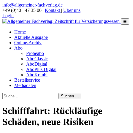
info@allgemeiner-fachverlag.de
+49 (0)40 - 47 35 00
|
Kontakt
|
Über uns
Login
☰
Home
Aktuelle Ausgabe
Online-Archiv
Abo
Probeabo
AboClassic
AboDigital
AboPlus Digital
AboKombi
Bestellservice
Mediadaten
Schifffahrt: Rückläufige
Schäden, neue Risiken