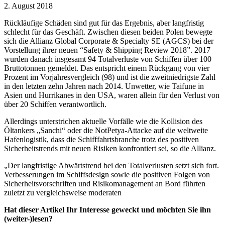
2. August 2018
Rückläufige Schäden sind gut für das Ergebnis, aber langfristig
schlecht für das Geschäft. Zwischen diesen beiden Polen bewegte
sich die Allianz Global Corporate & Specialty SE (AGCS) bei der
Vorstellung ihrer neuen “Safety & Shipping Review 2018”. 2017
wurden danach insgesamt 94 Totalverluste von Schiffen über 100
Bruttotonnen gemeldet. Das entspricht einem Rückgang von vier
Prozent im Vorjahresvergleich (98) und ist die zweitniedrigste Zahl
in den letzten zehn Jahren nach 2014. Unwetter, wie Taifune in
Asien und Hurrikanes in den USA, waren allein für den Verlust von
über 20 Schiffen verantwortlich.
Allerdings unterstrichen aktuelle Vorfälle wie die Kollision des
Öltankers „Sanchi“ oder die NotPetya-Attacke auf die weltweite
Hafenlogistik, dass die Schifffahrtsbranche trotz des positiven
Sicherheitstrends mit neuen Risiken konfrontiert sei, so die Allianz.
„Der langfristige Abwärtstrend bei den Totalverlusten setzt sich fort.
Verbesserungen im Schiffsdesign sowie die positiven Folgen von
Sicherheitsvorschriften und Risikomanagement an Bord führten
zuletzt zu vergleichsweise moderaten
Hat dieser Artikel Ihr Interesse geweckt und möchten Sie ihn
(weiter-)lesen?