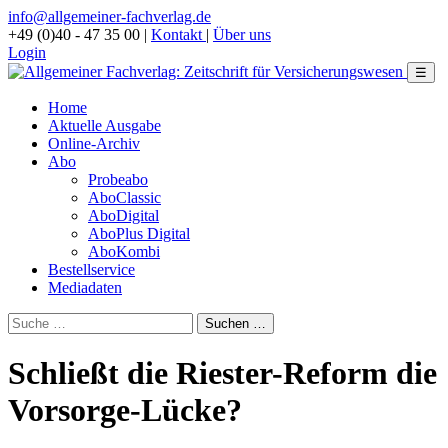
info@allgemeiner-fachverlag.de
+49 (0)40 - 47 35 00
|
Kontakt
|
Über uns
Login
☰
Home
Aktuelle Ausgabe
Online-Archiv
Abo
Probeabo
AboClassic
AboDigital
AboPlus Digital
AboKombi
Bestellservice
Mediadaten
Schließt die Riester-Reform die
Vorsorge-Lücke?