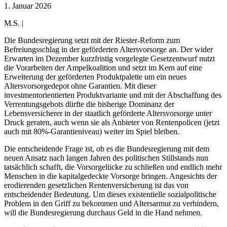
1. Januar 2026
M.S. |
Die Bundesregierung setzt mit der Riester-Reform zum
Befreiungsschlag in der geförderten Altersvorsorge an. Der wider
Erwarten im Dezember kurzfristig vorgelegte Gesetzentwurf nutzt
die Vorarbeiten der Ampelkoalition und setzt im Kern auf eine
Erweiterung der geförderten Produktpalette um ein neues
Altersvorsorgedepot ohne Garantien. Mit dieser
investmentorientierten Produktvariante und mit der Abschaffung des
Verrentungsgebots dürfte die bisherige Dominanz der
Lebensversicherer in der staatlich geförderte Altersvorsorge unter
Druck geraten, auch wenn sie als Anbieter von Rentenpolicen (jetzt
auch mit 80%-Garantieniveau) weiter im Spiel bleiben.
Die entscheidende Frage ist, ob es die Bundesregierung mit dem
neuen Ansatz nach langen Jahren des politischen Stillstands nun
tatsächlich schafft, die Vorsorgelücke zu schließen und endlich mehr
Menschen in die kapitalgedeckte Vorsorge bringen. Angesichts der
erodierenden gesetzlichen Rentenversicherung ist das von
entscheidender Bedeutung. Um dieses existentielle sozialpolitische
Problem in den Griff zu bekommen und Altersarmut zu verhindern,
will die Bundesregierung durchaus Geld in die Hand nehmen.