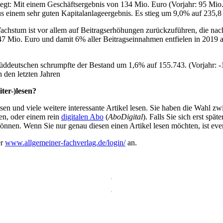
t: Mit einem Geschäftsergebnis von 134 Mio. Euro (Vorjahr: 95 Mio. Eu
s einem sehr guten Kapitalanlageergebnis. Es stieg um 9,0% auf 235,8
hstum ist vor allem auf Beitragserhöhungen zurückzuführen, die nach
 Mio. Euro und damit 6% aller Beitragseinnahmen entfielen in 2019 au
 Süddeutschen schrumpfte der Bestand um 1,6% auf 155.743. (Vorjahr: 
 den letzten Jahren
ter-)lesen?
en und viele weitere interessante Artikel lesen. Sie haben die Wahl z
en, oder einem rein
digitalen Abo
(
AboDigital
). Falls Sie sich erst sp
önnen. Wenn Sie nur genau diesen einen Artikel lesen möchten, ist eve
er
www.allgemeiner-fachverlag.de/login/
an.