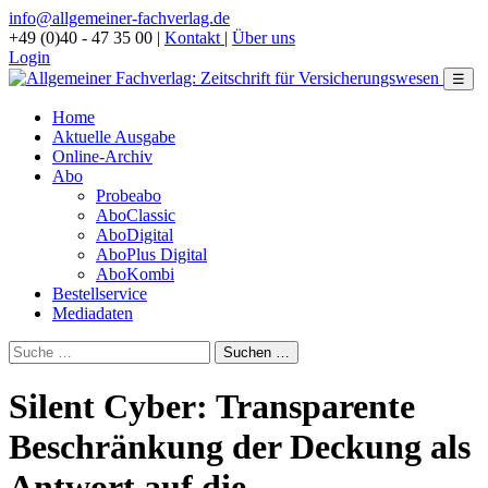
info@allgemeiner-fachverlag.de
+49 (0)40 - 47 35 00
|
Kontakt
|
Über uns
Login
☰
Home
Aktuelle Ausgabe
Online-Archiv
Abo
Probeabo
AboClassic
AboDigital
AboPlus Digital
AboKombi
Bestellservice
Mediadaten
Silent Cyber: Transparente
Beschränkung der Deckung als
Antwort auf die