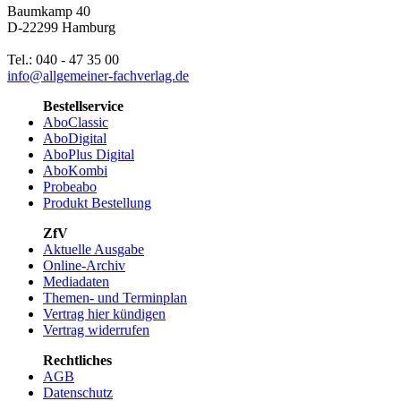
Baumkamp 40
D-22299 Hamburg
Tel.: 040 - 47 35 00
info@allgemeiner-fachverlag.de
Bestellservice
AboClassic
AboDigital
AboPlus Digital
AboKombi
Probeabo
Produkt Bestellung
ZfV
Aktuelle Ausgabe
Online-Archiv
Mediadaten
Themen- und Terminplan
Vertrag hier kündigen
Vertrag widerrufen
Rechtliches
AGB
Datenschutz