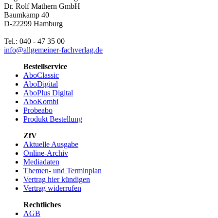
Dr. Rolf Mathern GmbH
Baumkamp 40
D-22299 Hamburg
Tel.: 040 - 47 35 00
info@allgemeiner-fachverlag.de
Bestellservice
AboClassic
AboDigital
AboPlus Digital
AboKombi
Probeabo
Produkt Bestellung
ZfV
Aktuelle Ausgabe
Online-Archiv
Mediadaten
Themen- und Terminplan
Vertrag hier kündigen
Vertrag widerrufen
Rechtliches
AGB