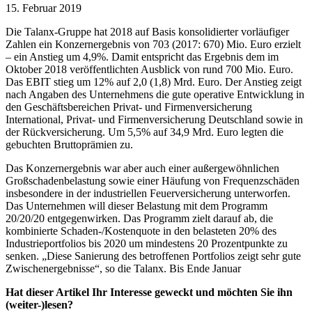
15. Februar 2019
Die Talanx-Gruppe hat 2018 auf Basis konsolidierter vorläufiger
Zahlen ein Konzernergebnis von 703 (2017: 670) Mio. Euro erzielt
– ein Anstieg um 4,9%. Damit entspricht das Ergebnis dem im
Oktober 2018 veröffentlichten Ausblick von rund 700 Mio. Euro.
Das EBIT stieg um 12% auf 2,0 (1,8) Mrd. Euro. Der Anstieg zeigt
nach Angaben des Unternehmens die gute operative Entwicklung in
den Geschäftsbereichen Privat- und Firmenversicherung
International, Privat- und Firmenversicherung Deutschland sowie in
der Rückversicherung. Um 5,5% auf 34,9 Mrd. Euro legten die
gebuchten Bruttoprämien zu.
Das Konzernergebnis war aber auch einer außergewöhnlichen
Großschadenbelastung sowie einer Häufung von Frequenzschäden
insbesondere in der industriellen Feuerversicherung unterworfen.
Das Unternehmen will dieser Belastung mit dem Programm
20/20/20 entgegenwirken. Das Programm zielt darauf ab, die
kombinierte Schaden-/Kostenquote in den belasteten 20% des
Industrieportfolios bis 2020 um mindestens 20 Prozentpunkte zu
senken. „Diese Sanierung des betroffenen Portfolios zeigt sehr gute
Zwischenergebnisse“, so die Talanx. Bis Ende Januar
Hat dieser Artikel Ihr Interesse geweckt und möchten Sie ihn
(weiter-)lesen?