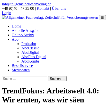
info@allgemeiner-fachverlag.de
+49 (0)40 - 47 35 00
|
Kontakt
|
Über uns
Login
☰
Home
Aktuelle Ausgabe
Online-Archiv
Abo
Probeabo
AboClassic
AboDigital
AboPlus Digital
AboKombi
Bestellservice
Mediadaten
TrendFokus: Arbeitswelt 4.0:
Wir ernten, was wir säen