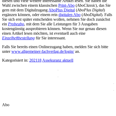
diesen und viele weitere interessante Artikel lesen. Sie haben die
Wahl zwischen einem klassischen
Print-Abo
(
AboClassic
), das Sie
gern mit dem Digitalzugang
AboPlus Digital
(
AboPlus Digital
)
ergänzen können, oder einem rein
digitalen Abo
(
AboDigital
). Falls
Sie sich erst später entscheiden wollen, nehmen Sie doch zunächst
ein
Probeabo
, mit dem Sie alle Leistungen für 3 Ausgaben
kostengünstig ausprobieren können. Wenn Sie nur genau diesen
einen Artikel lesen möchten, ist eventuell auch eine
Einzelheftbestellung
für Sie interessant.
Falls Sie bereits einen Onlinezugang haben, melden Sie sich bitte
unter
www.allgemeiner-fachverlag.de/login/
an.
Kategorisiert in:
202118
Assekuranz aktuell
Abo