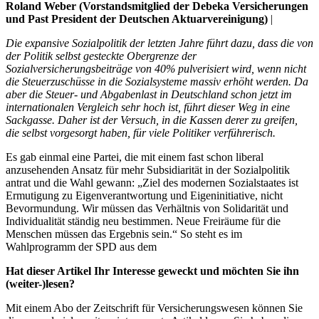
Roland Weber (Vorstandsmitglied der Debeka Versicherungen
und Past President der Deutschen Aktuarvereinigung)
|
Die expansive Sozialpolitik der letzten Jahre führt dazu, dass die von
der Politik selbst gesteckte Obergrenze der
Sozialversicherungsbeiträge von 40% pulverisiert wird, wenn nicht
die Steuerzuschüsse in die Sozialsysteme massiv erhöht werden. Da
aber die Steuer- und Abgabenlast in Deutschland schon jetzt im
internationalen Vergleich sehr hoch ist, führt dieser Weg in eine
Sackgasse. Daher ist der Versuch, in die Kassen derer zu greifen,
die selbst vorgesorgt haben, für viele Politiker verführerisch.
Es gab einmal eine Partei, die mit einem fast schon liberal
anzusehenden Ansatz für mehr Subsidiarität in der Sozialpolitik
antrat und die Wahl gewann: „Ziel des modernen Sozialstaates ist
Ermutigung zu Eigenverantwortung und Eigeninitiative, nicht
Bevormundung. Wir müssen das Verhältnis von Solidarität und
Individualität ständig neu bestimmen. Neue Freiräume für die
Menschen müssen das Ergebnis sein.“ So steht es im
Wahlprogramm der SPD aus dem
Hat dieser Artikel Ihr Interesse geweckt und möchten Sie ihn
(weiter-)lesen?
Mit einem Abo der Zeitschrift für Versicherungswesen können Sie