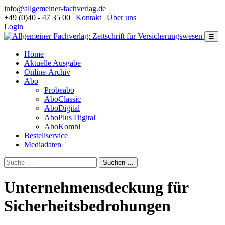
info@allgemeiner-fachverlag.de
+49 (0)40 - 47 35 00
|
Kontakt
|
Über uns
Login
☰
Home
Aktuelle Ausgabe
Online-Archiv
Abo
Probeabo
AboClassic
AboDigital
AboPlus Digital
AboKombi
Bestellservice
Mediadaten
Unternehmensdeckung für
Sicherheitsbedrohungen