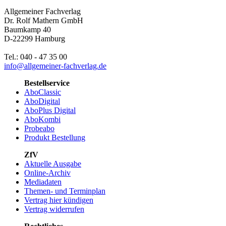
Allgemeiner Fachverlag
Dr. Rolf Mathern GmbH
Baumkamp 40
D-22299 Hamburg
Tel.: 040 - 47 35 00
info@allgemeiner-fachverlag.de
Bestellservice
AboClassic
AboDigital
AboPlus Digital
AboKombi
Probeabo
Produkt Bestellung
ZfV
Aktuelle Ausgabe
Online-Archiv
Mediadaten
Themen- und Terminplan
Vertrag hier kündigen
Vertrag widerrufen