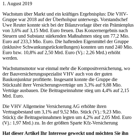
1. August 2019
Wachstum über Markt und ein kräftiges Ergebnisplus: Die VHV-
Gruppe war 2018 auf der Überholspur unterwegs. Vorstandschef
Uwe Reuter konnte sich bei der Bilanzvorlage über ein Prämienplus
von 3,6% auf 3,15 Mrd. Euro freuen. Das Konzernergebnis nach
Steuern und Substanz stärkenden Maßnahmen stieg um 77,2 Mio.
Euro auf 233,3 Mio. Euro. Die haftenden Eigenmittel der Gruppe
(inklusive Schwankungsrückstellungen) konnten um rund 240 Mio.
Euro bzw. 10,8% auf 2,50 Mrd. Euro (Vj.: 2,26 Mrd.) erhöht
werden.
Wachstumsmotor war einmal mehr die Kompositversicherung, wo
der Bauversicherungsspezialist VHV auch von der guten
Baukonjunktur profitierte. Insgesamt konnte die Gruppe die
Stückzahl ihrer Versicherungsverträge um 3,3% auf 9,88 Mio.
Verträge ausbauen. Die Beitragseinnahme stieg um 4,4% auf 2,15
Mrd. Euro.
Die VHV Allgemeine Versicherung AG erhöhte ihren
Vertragsbestand um 3,1% auf 9,52 Mio. Stück (Vj.: 9,23 Mio.
Stück); die Beitragseinnahmen legten um 4,2% auf 2,05 Mrd. Euro
(Vj.: 1,97 Mrd.) zu. In der größten Sparte Kfz-Versicherung
Hat dieser Artikel Ihr Interesse geweckt und möchten Sie ihn