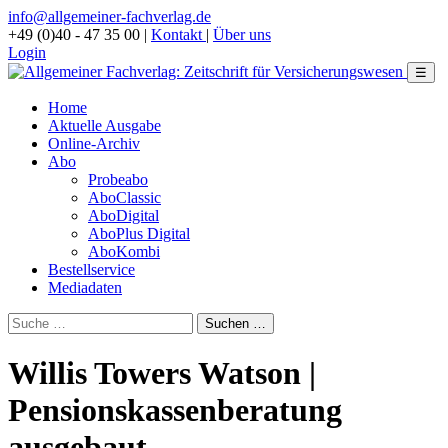
info@allgemeiner-fachverlag.de
+49 (0)40 - 47 35 00
|
Kontakt
|
Über uns
Login
☰
Home
Aktuelle Ausgabe
Online-Archiv
Abo
Probeabo
AboClassic
AboDigital
AboPlus Digital
AboKombi
Bestellservice
Mediadaten
Willis Towers Watson |
Pensionskassenberatung
ausgebaut