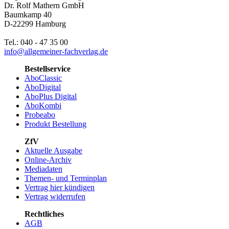
Dr. Rolf Mathern GmbH
Baumkamp 40
D-22299 Hamburg
Tel.: 040 - 47 35 00
info@allgemeiner-fachverlag.de
Bestellservice
AboClassic
AboDigital
AboPlus Digital
AboKombi
Probeabo
Produkt Bestellung
ZfV
Aktuelle Ausgabe
Online-Archiv
Mediadaten
Themen- und Terminplan
Vertrag hier kündigen
Vertrag widerrufen
Rechtliches
AGB