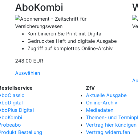
AboKombi
W
Kombinieren Sie Print mit Digital
Gedrucktes Heft und digitale Ausgabe
Zugriff auf komplettes Online-Archiv
248,00 EUR
Auswählen
Au
Bestellservice
ZfV
AboClassic
Aktuelle Ausgabe
AboDigital
Online-Archiv
AboPlus Digital
Mediadaten
AboKombi
Themen- und Terminp
Probeabo
Vertrag hier kündigen
Produkt Bestellung
Vertrag widerrufen