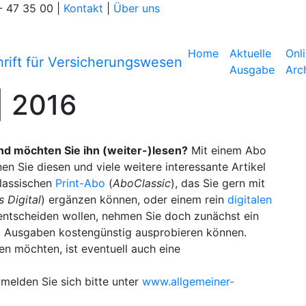
- 47 35 00
|
Kontakt
|
Über uns
Home
Aktuelle
Onl
Ausgabe
Arc
| 2016
und möchten Sie ihn (weiter-)lesen?
Mit einem Abo
en Sie diesen und viele weitere interessante Artikel
klassischen
Print-Abo
(
AboClassic
), das Sie gern mit
 Digital
) ergänzen können, oder einem rein
digitalen
er entscheiden wollen, nehmen Sie doch zunächst ein
r 3 Ausgaben kostengünstig ausprobieren können.
en möchten, ist eventuell auch eine
 melden Sie sich bitte unter
www.allgemeiner-