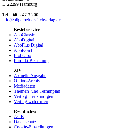
D-22299 Hamburg
Tel.: 040 - 47 35 00
info@allgemeiner-fachverlag.de
Bestellservice
AboClassic
AboDigital
AboPlus Digital
AboKombi
Probeabo
Produkt Bestellung
ZfV
Aktuelle Ausgabe
Online-Archiv
Mediadaten
Themen- und Terminplan
Vertrag hier kündigen
Vertrag widerrufen
Rechtliches
AGB
Datenschutz
Cookie-Einstellungen