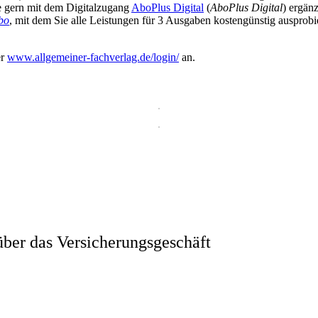
ie gern mit dem Digitalzugang
AboPlus Digital
(
AboPlus Digital
) ergän
bo
, mit dem Sie alle Leistungen für 3 Ausgaben kostengünstig ausprob
er
www.allgemeiner-fachverlag.de/login/
an.
ber das Versicherungsgeschäft