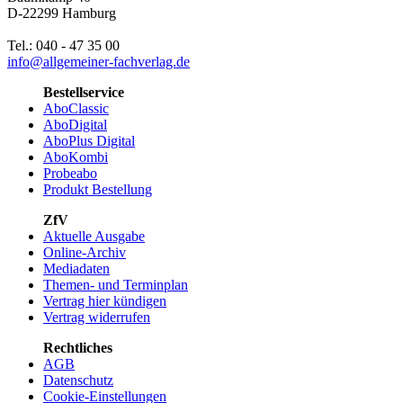
D-22299 Hamburg
Tel.: 040 - 47 35 00
info@allgemeiner-fachverlag.de
Bestellservice
AboClassic
AboDigital
AboPlus Digital
AboKombi
Probeabo
Produkt Bestellung
ZfV
Aktuelle Ausgabe
Online-Archiv
Mediadaten
Themen- und Terminplan
Vertrag hier kündigen
Vertrag widerrufen
Rechtliches
AGB
Datenschutz
Cookie-Einstellungen