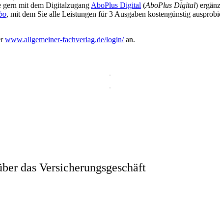
ie gern mit dem Digitalzugang
AboPlus Digital
(
AboPlus Digital
) ergän
bo
, mit dem Sie alle Leistungen für 3 Ausgaben kostengünstig ausprob
er
www.allgemeiner-fachverlag.de/login/
an.
ber das Versicherungsgeschäft