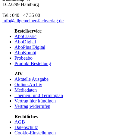
D-22299 Hamburg
Tel.: 040 - 47 35 00
info@allgemeiner-fachverlag.de
Bestellservice
AboClassic
AboDigital
AboPlus Digital
AboKombi
Probeabo
Produkt Bestellung
ZfV
Aktuelle Ausgabe
Online-Archiv
Mediadaten
Themen- und Terminplan
Vertrag hier kündigen
Vertrag widerrufen
Rechtliches
AGB
Datenschutz
Cookie-Einstellungen