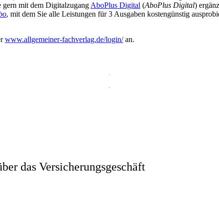
ie gern mit dem Digitalzugang
AboPlus Digital
(
AboPlus Digital
) ergän
bo
, mit dem Sie alle Leistungen für 3 Ausgaben kostengünstig ausprob
er
www.allgemeiner-fachverlag.de/login/
an.
ber das Versicherungsgeschäft