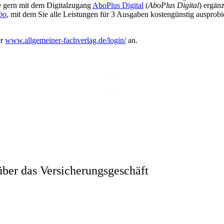
ie gern mit dem Digitalzugang
AboPlus Digital
(
AboPlus Digital
) ergän
bo
, mit dem Sie alle Leistungen für 3 Ausgaben kostengünstig ausprob
er
www.allgemeiner-fachverlag.de/login/
an.
ber das Versicherungsgeschäft