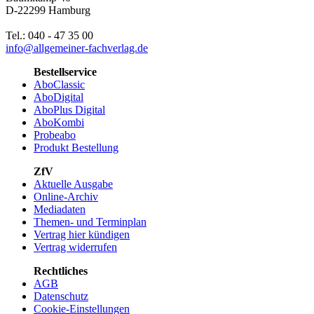
D-22299 Hamburg
Tel.: 040 - 47 35 00
info@allgemeiner-fachverlag.de
Bestellservice
AboClassic
AboDigital
AboPlus Digital
AboKombi
Probeabo
Produkt Bestellung
ZfV
Aktuelle Ausgabe
Online-Archiv
Mediadaten
Themen- und Terminplan
Vertrag hier kündigen
Vertrag widerrufen
Rechtliches
AGB
Datenschutz
Cookie-Einstellungen