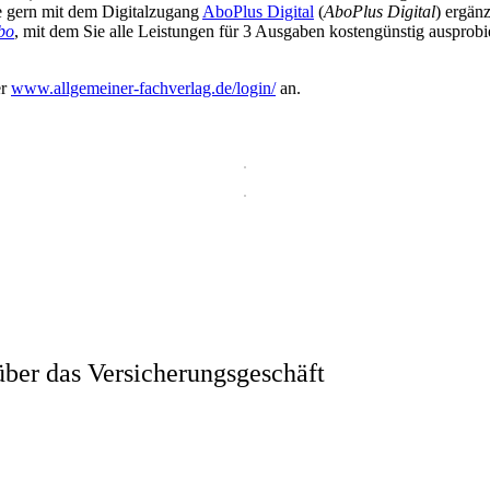
ie gern mit dem Digitalzugang
AboPlus Digital
(
AboPlus Digital
) ergän
bo
, mit dem Sie alle Leistungen für 3 Ausgaben kostengünstig ausprob
er
www.allgemeiner-fachverlag.de/login/
an.
ber das Versicherungsgeschäft