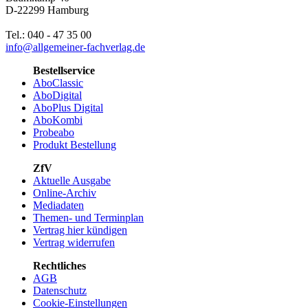
D-22299 Hamburg
Tel.: 040 - 47 35 00
info@allgemeiner-fachverlag.de
Bestellservice
AboClassic
AboDigital
AboPlus Digital
AboKombi
Probeabo
Produkt Bestellung
ZfV
Aktuelle Ausgabe
Online-Archiv
Mediadaten
Themen- und Terminplan
Vertrag hier kündigen
Vertrag widerrufen
Rechtliches
AGB
Datenschutz
Cookie-Einstellungen