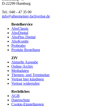
D-22299 Hamburg
Tel.: 040 - 47 35 00
info@allgemeiner-fachverlag.de
Bestellservice
AboClassic
AboDigital
AboPlus Digital
AboKombi
Probeabo
Produkt Bestellung
ZfV
Aktuelle Ausgabe
Online-Archiv
Mediadaten
Themen- und Terminplan
Vertrag hier kündigen
Vertrag widerrufen
Rechtliches
AGB
Datenschutz
Cookie-Einstellungen