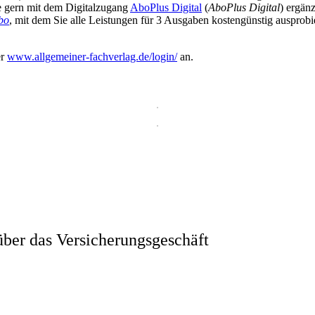
ie gern mit dem Digitalzugang
AboPlus Digital
(
AboPlus Digital
) ergän
bo
, mit dem Sie alle Leistungen für 3 Ausgaben kostengünstig ausprob
er
www.allgemeiner-fachverlag.de/login/
an.
ber das Versicherungsgeschäft