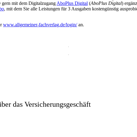
ie gern mit dem Digitalzugang
AboPlus Digital
(
AboPlus Digital
) ergän
bo
, mit dem Sie alle Leistungen für 3 Ausgaben kostengünstig ausprob
er
www.allgemeiner-fachverlag.de/login/
an.
ber das Versicherungsgeschäft