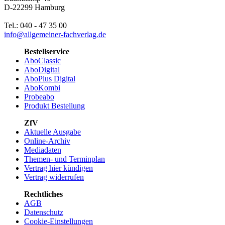
D-22299 Hamburg
Tel.: 040 - 47 35 00
info@allgemeiner-fachverlag.de
Bestellservice
AboClassic
AboDigital
AboPlus Digital
AboKombi
Probeabo
Produkt Bestellung
ZfV
Aktuelle Ausgabe
Online-Archiv
Mediadaten
Themen- und Terminplan
Vertrag hier kündigen
Vertrag widerrufen
Rechtliches
AGB
Datenschutz
Cookie-Einstellungen