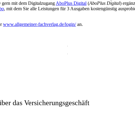
ie gern mit dem Digitalzugang
AboPlus Digital
(
AboPlus Digital
) ergän
bo
, mit dem Sie alle Leistungen für 3 Ausgaben kostengünstig ausprob
er
www.allgemeiner-fachverlag.de/login/
an.
ber das Versicherungsgeschäft