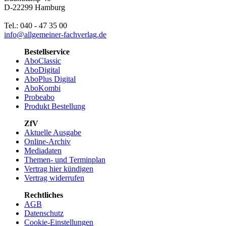
D-22299 Hamburg
Tel.: 040 - 47 35 00
info@allgemeiner-fachverlag.de
Bestellservice
AboClassic
AboDigital
AboPlus Digital
AboKombi
Probeabo
Produkt Bestellung
ZfV
Aktuelle Ausgabe
Online-Archiv
Mediadaten
Themen- und Terminplan
Vertrag hier kündigen
Vertrag widerrufen
Rechtliches
AGB
Datenschutz
Cookie-Einstellungen