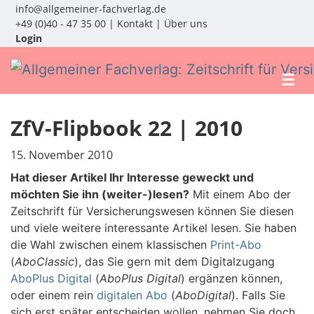
info@allgemeiner-fachverlag.de
+49 (0)40 - 47 35 00
|
Kontakt
|
Über uns
Login
☰
ZfV-Flipbook 22 | 2010
15. November 2010
Hat dieser Artikel Ihr Interesse geweckt und
möchten Sie ihn (weiter-)lesen?
Mit einem Abo der
Zeitschrift für Versicherungswesen können Sie diesen
und viele weitere interessante Artikel lesen. Sie haben
die Wahl zwischen einem klassischen
Print-Abo
(
AboClassic
), das Sie gern mit dem Digitalzugang
AboPlus Digital
(
AboPlus Digital
) ergänzen können,
oder einem rein
digitalen Abo
(
AboDigital
). Falls Sie
sich erst später entscheiden wollen, nehmen Sie doch