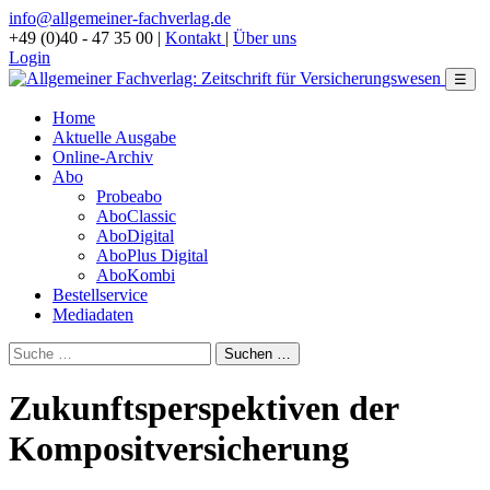
info@allgemeiner-fachverlag.de
+49 (0)40 - 47 35 00
|
Kontakt
|
Über uns
Login
☰
Home
Aktuelle Ausgabe
Online-Archiv
Abo
Probeabo
AboClassic
AboDigital
AboPlus Digital
AboKombi
Bestellservice
Mediadaten
Zukunftsperspektiven der
Kompositversicherung