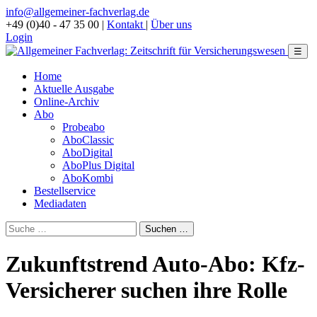
info@allgemeiner-fachverlag.de
+49 (0)40 - 47 35 00
|
Kontakt
|
Über uns
Login
☰
Home
Aktuelle Ausgabe
Online-Archiv
Abo
Probeabo
AboClassic
AboDigital
AboPlus Digital
AboKombi
Bestellservice
Mediadaten
Zukunftstrend Auto-Abo: Kfz-
Versicherer suchen ihre Rolle