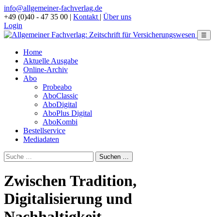
info@allgemeiner-fachverlag.de
+49 (0)40 - 47 35 00
|
Kontakt
|
Über uns
Login
☰
Home
Aktuelle Ausgabe
Online-Archiv
Abo
Probeabo
AboClassic
AboDigital
AboPlus Digital
AboKombi
Bestellservice
Mediadaten
Zwischen Tradition,
Digitalisierung und
Nachhaltigkeit