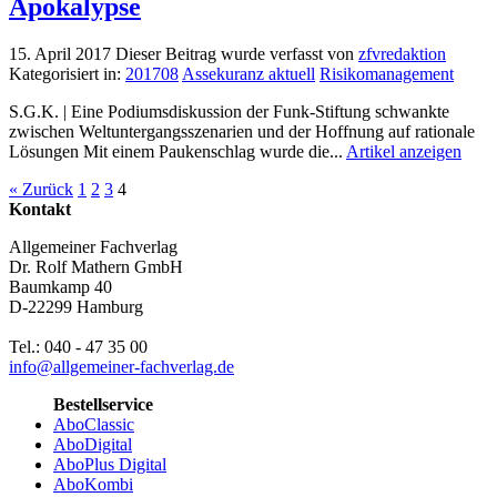
Apokalypse
15. April 2017
Dieser Beitrag wurde verfasst von
zfvredaktion
Kategorisiert in:
201708
Assekuranz aktuell
Risikomanagement
S.G.K. | Eine Podiumsdiskussion der Funk-Stiftung schwankte
zwischen Weltuntergangsszenarien und der Hoffnung auf rationale
Lösungen Mit einem Paukenschlag wurde die...
Artikel anzeigen
« Zurück
1
2
3
4
Kontakt
Allgemeiner Fachverlag
Dr. Rolf Mathern GmbH
Baumkamp 40
D-22299 Hamburg
Tel.: 040 - 47 35 00
info@allgemeiner-fachverlag.de
Bestellservice
AboClassic
AboDigital
AboPlus Digital
AboKombi