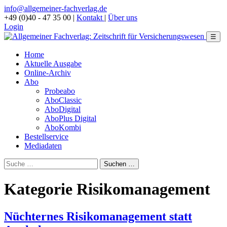
info@allgemeiner-fachverlag.de
+49 (0)40 - 47 35 00
|
Kontakt
|
Über uns
Login
☰
Home
Aktuelle Ausgabe
Online-Archiv
Abo
Probeabo
AboClassic
AboDigital
AboPlus Digital
AboKombi
Bestellservice
Mediadaten
Kategorie Risikomanagement
Nüchternes Risikomanagement statt