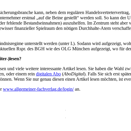
rsicherungsbranche kann, neben dem regulären Handelsvertretervertrag
ternehmer erstmal „auf die Beine gestellt“ werden soll. So kann der U
r fehlende Bestandseinnahmen) auszuhelfen. Im Zentrum steht aber vor
wisser finanzieller Spielraum den nötigen Durchhalte-Atem verschaffe
ändnisregime unterstellt werden (unter I.). Sodann wird aufgezeigt, wo
der aktuellen Rspr. des BGH wie des OLG München aufgezeigt, wo für 
ter-)lesen?
en und viele weitere interessante Artikel lesen. Sie haben die Wahl z
en, oder einem rein
digitalen Abo
(
AboDigital
). Falls Sie sich erst sp
önnen. Wenn Sie nur genau diesen einen Artikel lesen möchten, ist eve
er
www.allgemeiner-fachverlag.de/login/
an.