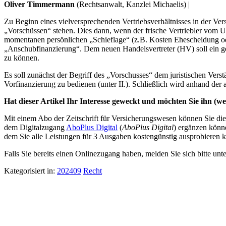
Oliver Timmermann
(Rechtsanwalt, Kanzlei Michaelis) |
Zu Beginn eines vielversprechenden Vertriebsverhältnisses in der Ve
„Vorschüssen“ stehen. Dies dann, wenn der frische Vertriebler vom Un
momentanen persönlichen „Schieflage“ (z.B. Kosten Ehescheidung ode
„Anschubfinanzierung“. Dem neuen Handelsvertreter (HV) soll ein ge
zu können.
Es soll zunächst der Begriff des „Vorschusses“ dem juristischen Verst
Vorfinanzierung zu bedienen (unter II.). Schließlich wird anhand 
Hat dieser Artikel Ihr Interesse geweckt und möchten Sie ihn (wei
Mit einem Abo der Zeitschrift für Versicherungswesen können Sie dies
dem Digitalzugang
AboPlus Digital
(
AboPlus Digital
) ergänzen könn
dem Sie alle Leistungen für 3 Ausgaben kostengünstig ausprobieren k
Falls Sie bereits einen Onlinezugang haben, melden Sie sich bitte unt
Kategorisiert in:
202409
Recht