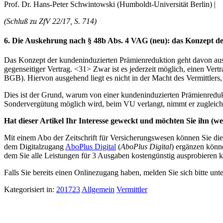
Prof. Dr. Hans-Peter Schwintowski (Humboldt-Universität Berlin) |
(Schluß zu ZfV 22/17, S. 714)
6. Die Auskehrung nach § 48b Abs. 4 VAG (neu): das Konzept d
Das Konzept der kundeninduzierten Prämienreduktion geht davon au
gegenseitiger Vertrag. <31> Zwar ist es jederzeit möglich, einen Ve
BGB). Hiervon ausgehend liegt es nicht in der Macht des Vermittl
Dies ist der Grund, warum von einer kundeninduzierten Prämienredukt
Sondervergütung möglich wird, beim VU verlangt, nimmt er zugleich 
Hat dieser Artikel Ihr Interesse geweckt und möchten Sie ihn (wei
Mit einem Abo der Zeitschrift für Versicherungswesen können Sie dies
dem Digitalzugang
AboPlus Digital
(
AboPlus Digital
) ergänzen könn
dem Sie alle Leistungen für 3 Ausgaben kostengünstig ausprobieren k
Falls Sie bereits einen Onlinezugang haben, melden Sie sich bitte unt
Kategorisiert in:
201723
Allgemein
Vermittler