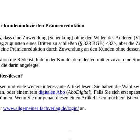
er kundeninduzierten Prämienreduktion
s, dass eine Zuwendung (Schenkung) ohne den Willen des Anderen (VN
rtrag zugunsten eines Dritten zu schließen (§ 328 BGB) <32>, aber die
ers, eine Prämienreduktion durch Zuwendung an den Kunden ohne dess
ion die Rede ist. Indem der Kunde, dem der Vermittler zuvor eine Sond
die darin angelegte
ter-)lesen?
en und viele weitere interessante Artikel lesen. Sie haben die Wahl z
en, oder einem rein
digitalen Abo
(
AboDigital
). Falls Sie sich erst sp
önnen. Wenn Sie nur genau diesen einen Artikel lesen möchten, ist eve
er
www.allgemeiner-fachverlag.de/login/
an.