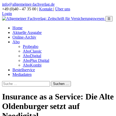
info@allgemeiner-fachverlag.de
+49 (0)40 - 47 35 00
|
Kontakt
|
Über uns
Login
☰
Home
Aktuelle Ausgabe
Online-Archiv
Abo
Probeabo
AboClassic
AboDigital
AboPlus Digital
AboKombi
Bestellservice
Mediadaten
Insurance as a Service: Die Alte
Oldenburger setzt auf
Neodigital