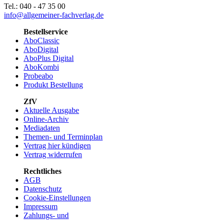
Tel.: 040 - 47 35 00
info@allgemeiner-fachverlag.de
Bestellservice
AboClassic
AboDigital
AboPlus Digital
AboKombi
Probeabo
Produkt Bestellung
ZfV
Aktuelle Ausgabe
Online-Archiv
Mediadaten
Themen- und Terminplan
Vertrag hier kündigen
Vertrag widerrufen
Rechtliches
AGB
Datenschutz
Cookie-Einstellungen
Impressum
Zahlungs- und