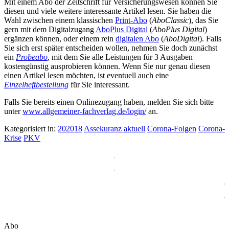
Mit einem Abo der Zeitschrift für Versicherungswesen können Sie
diesen und viele weitere interessante Artikel lesen. Sie haben die
Wahl zwischen einem klassischen
Print-Abo
(
AboClassic
), das Sie
gern mit dem Digitalzugang
AboPlus Digital
(
AboPlus Digital
)
ergänzen können, oder einem rein
digitalen Abo
(
AboDigital
). Falls
Sie sich erst später entscheiden wollen, nehmen Sie doch zunächst
ein
Probeabo
, mit dem Sie alle Leistungen für 3 Ausgaben
kostengünstig ausprobieren können. Wenn Sie nur genau diesen
einen Artikel lesen möchten, ist eventuell auch eine
Einzelheftbestellung
für Sie interessant.
Falls Sie bereits einen Onlinezugang haben, melden Sie sich bitte
unter
www.allgemeiner-fachverlag.de/login/
an.
Kategorisiert in:
202018
Assekuranz aktuell
Corona-Folgen
Corona-
Krise
PKV
Abo