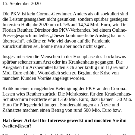
15. September 2020
Die PKV ist kein Corona-Gewinner. Anders als oft spekuliert sind
die Leistungsausgaben nicht gesunken, sondern spürbar gestiegen:
Im ersten Halbjahr 2020 um rd. 5% auf 14,34 Mrd. Euro, wie Dr.
Florian Reuther, Direktor des PKV-Verbandes, bei einem Online-
Pressegespräch mitteilte. „Dieser kontinuierliche Anstieg hat uns
überrascht“, erklärte er. Wie viel davon auf die Pandemie
zurückzuführen sei, könne man aber noch nicht sagen.
Insgesamt seien die Menschen in der Hochphase des Lockdowns
spürbar seltener zum Arzt oder ins Krankenhaus gegangen. Die
Ausgaben für Arzneimittel hätten sich aber kräftig um 11,6% auf 2
Mrd. Euro erhöht. Womöglich seien zu Beginn der Krise von
manchen Kunden Vorräte angelegt worden.
Kritik an einer mangelnden Beteiligung der PKV an den Corona-
Lasten wies Reuther zurück: Die Mehrkosten für den Krankenhaus-
Schutzschirm bezifferte er auf 350 Mio. Euro, dazu kämen 130 Mio.
Euro für Pflegeeinrichtungen. Sonderzahlungen an Ärzte und
Zahnärzte machten einen Betrag von rund 500 Mio. Euro bzw.
Hat dieser Artikel Ihr Interesse geweckt und möchten Sie ihn
(weiter-)lesen?