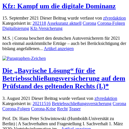
Kfz: Kampf um die digitale Dominanz
15. September 2021
Dieser Beitrag wurde verfasst von
zfvredaktion
Kategorisiert in:
202118
Assekuranz aktuell
Corona
Corona-Folgen
Digitalisierung
Kfz-Versicherung
M.S. | Corona beschert den deutschen Autoversicherern für 2021
noch einmal auskömmliche Erträge – auch bei Berücksichtigung der
bislang angefallenen...
Artikel anzeigen
Die „Bayrische Lösung“ für die
Betriebsschließungsversicherung auf dem
Prüfstand des geltenden Rechts (I.)*
3. August 2021
Dieser Beitrag wurde verfasst von
zfvredaktion
Kategorisiert in:
20211516
Betriebsschließungsversicherung
Corona
Corona-Folgen
Corona-Krise
Recht
Teaser
Prof. Dr. Hans Peter Schwintowski (Humboldt-Universität zu
Berlin) | A Sachverhalten und Fragestellung I. Sachverhalt 1. März
2020: Vertriebsinformation im...
Artikel anzeigen