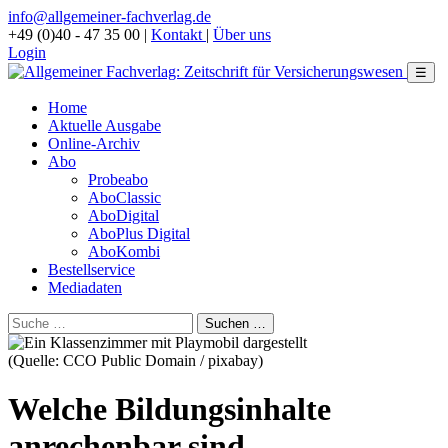
info@allgemeiner-fachverlag.de
+49 (0)40 - 47 35 00
|
Kontakt
|
Über uns
Login
☰
Home
Aktuelle Ausgabe
Online-Archiv
Abo
Probeabo
AboClassic
AboDigital
AboPlus Digital
AboKombi
Bestellservice
Mediadaten
(Quelle: CCO Public Domain / pixabay)
Welche Bildungsinhalte
anrechenbar sind