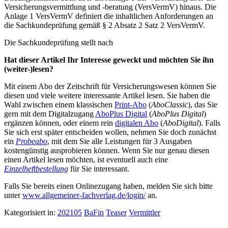
Versicherungsvermittlung und -beratung (VersVermV) hinaus. Die
Anlage 1 VersVermV definiert die inhaltlichen Anforderungen an
die Sachkundeprüfung gemäß § 2 Absatz 2 Satz 2 VersVermV.
Die Sachkundeprüfung stellt nach
Hat dieser Artikel Ihr Interesse geweckt und möchten Sie ihn
(weiter-)lesen?
Mit einem Abo der Zeitschrift für Versicherungswesen können Sie
diesen und viele weitere interessante Artikel lesen. Sie haben die
Wahl zwischen einem klassischen
Print-Abo
(
AboClassic
), das Sie
gern mit dem Digitalzugang
AboPlus Digital
(
AboPlus Digital
)
ergänzen können, oder einem rein
digitalen Abo
(
AboDigital
). Falls
Sie sich erst später entscheiden wollen, nehmen Sie doch zunächst
ein
Probeabo
, mit dem Sie alle Leistungen für 3 Ausgaben
kostengünstig ausprobieren können. Wenn Sie nur genau diesen
einen Artikel lesen möchten, ist eventuell auch eine
Einzelheftbestellung
für Sie interessant.
Falls Sie bereits einen Onlinezugang haben, melden Sie sich bitte
unter
www.allgemeiner-fachverlag.de/login/
an.
Kategorisiert in:
202105
BaFin
Teaser
Vermittler