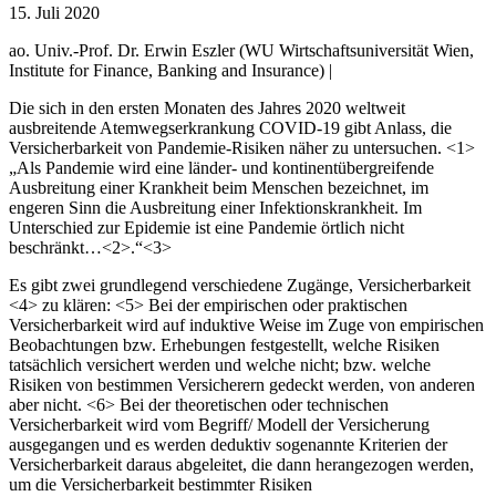
15. Juli 2020
ao. Univ.-Prof. Dr. Erwin Eszler (WU Wirtschaftsuniversität Wien,
Institute for Finance, Banking and Insurance) |
Die sich in den ersten Monaten des Jahres 2020 weltweit
ausbreitende Atemwegserkrankung COVID-19 gibt Anlass, die
Versicherbarkeit von Pandemie-Risiken näher zu untersuchen. <1>
„Als Pandemie wird eine länder- und kontinentübergreifende
Ausbreitung einer Krankheit beim Menschen bezeichnet, im
engeren Sinn die Ausbreitung einer Infektionskrankheit. Im
Unterschied zur Epidemie ist eine Pandemie örtlich nicht
beschränkt…<2>.“<3>
Es gibt zwei grundlegend verschiedene Zugänge, Versicherbarkeit
<4> zu klären: <5> Bei der empirischen oder praktischen
Versicherbarkeit wird auf induktive Weise im Zuge von empirischen
Beobachtungen bzw. Erhebungen festgestellt, welche Risiken
tatsächlich versichert werden und welche nicht; bzw. welche
Risiken von bestimmen Versicherern gedeckt werden, von anderen
aber nicht. <6> Bei der theoretischen oder technischen
Versicherbarkeit wird vom Begriff/ Modell der Versicherung
ausgegangen und es werden deduktiv sogenannte Kriterien der
Versicherbarkeit daraus abgeleitet, die dann herangezogen werden,
um die Versicherbarkeit bestimmter Risiken