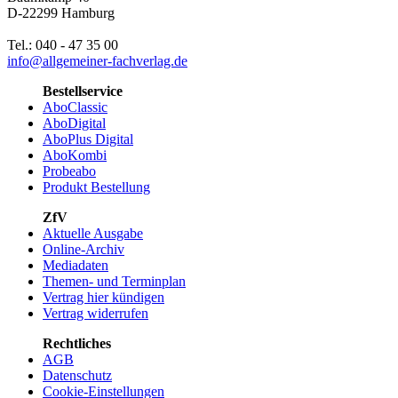
D-22299 Hamburg
Tel.: 040 - 47 35 00
info@allgemeiner-fachverlag.de
Bestellservice
AboClassic
AboDigital
AboPlus Digital
AboKombi
Probeabo
Produkt Bestellung
ZfV
Aktuelle Ausgabe
Online-Archiv
Mediadaten
Themen- und Terminplan
Vertrag hier kündigen
Vertrag widerrufen
Rechtliches
AGB
Datenschutz
Cookie-Einstellungen