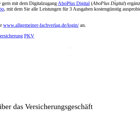
ie gern mit dem Digitalzugang
AboPlus Digital
(
AboPlus Digital
) ergän
bo
, mit dem Sie alle Leistungen für 3 Ausgaben kostengünstig ausprob
er
www.allgemeiner-fachverlag.de/login/
an.
ersicherung
PKV
ber das Versicherungsgeschäft