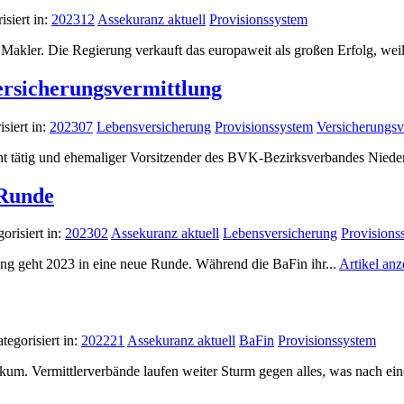
isiert in:
202312
Assekuranz aktuell
Provisionssystem
r Makler. Die Regierung verkauft das europaweit als großen Erfolg, weil
rsicherungsvermittlung
siert in:
202307
Lebensversicherung
Provisionssystem
Versicherungsv
t tätig und ehemaliger Vorsitzender des BVK-Bezirksverbandes Nieder
 Runde
orisiert in:
202302
Assekuranz aktuell
Lebensversicherung
Provisions
ng geht 2023 in eine neue Runde. Während die BaFin ihr...
Artikel anz
tegorisiert in:
202221
Assekuranz aktuell
BaFin
Provisionssystem
ikum. Vermittlerverbände laufen weiter Sturm gegen alles, was nach ei