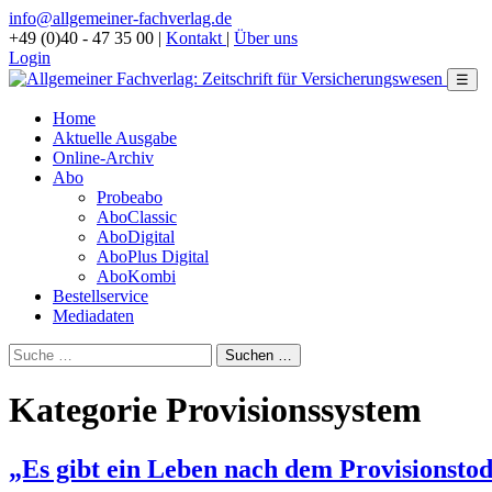
info@allgemeiner-fachverlag.de
+49 (0)40 - 47 35 00
|
Kontakt
|
Über uns
Login
☰
Home
Aktuelle Ausgabe
Online-Archiv
Abo
Probeabo
AboClassic
AboDigital
AboPlus Digital
AboKombi
Bestellservice
Mediadaten
Kategorie Provisionssystem
„Es gibt ein Leben nach dem Provisionsto