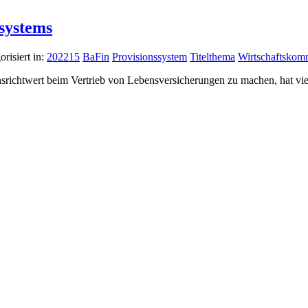
ssystems
orisiert in:
202215
BaFin
Provisionssystem
Titelthema
Wirtschaftskom
richtwert beim Vertrieb von Lebensversicherungen zu machen, hat viel