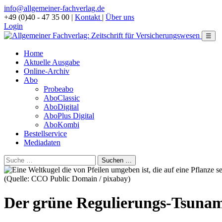
info@allgemeiner-fachverlag.de
+49 (0)40 - 47 35 00
|
Kontakt
|
Über uns
Login
☰
Home
Aktuelle Ausgabe
Online-Archiv
Abo
Probeabo
AboClassic
AboDigital
AboPlus Digital
AboKombi
Bestellservice
Mediadaten
(Quelle: CCO Public Domain / pixabay)
Der grüne Regulierungs-Tsuna