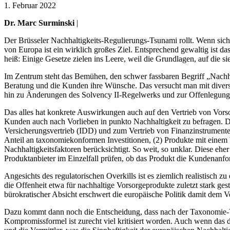
1. Februar 2022
Dr. Marc Surminski
|
Der Brüsseler Nachhaltigkeits-Regulierungs-Tsunami rollt. Wenn sic
von Europa ist ein wirklich großes Ziel. Entsprechend gewaltig ist 
heiß: Einige Gesetze zielen ins Leere, weil die Grundlagen, auf die si
Im Zentrum steht das Bemühen, den schwer fassbaren Begriff „Nachhalt
Beratung und die Kunden ihre Wünsche. Das versucht man mit diver
hin zu Änderungen des Solvency II-Regelwerks und zur Offenlegungsv
Das alles hat konkrete Auswirkungen auch auf den Vertrieb von Vors
Kunden auch nach Vorlieben in punkto Nachhaltigkeit zu befragen. Da
Versicherungsvertrieb (IDD) und zum Vertrieb von Finanzinstrument
Anteil an taxonomiekonformen Investitionen, (2) Produkte mit einem 
Nachhaltigkeitsfaktoren berücksichtigt. So weit, so unklar. Diese e
Produktanbieter im Einzelfall prüfen, ob das Produkt die Kundenanfor
Angesichts des regulatorischen Overkills ist es ziemlich realistisch
die Offenheit etwa für nachhaltige Vorsorgeprodukte zuletzt stark ges
bürokratischer Absicht erschwert die europäische Politik damit dem
Dazu kommt dann noch die Entscheidung, dass nach der Taxonomie-Ver
Kompromissformel ist zurecht viel kritisiert worden. Auch wenn das d