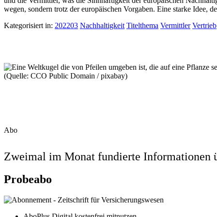
und die Vermittler, was die Sinnhaftigkeit der europäischen Nachhalti
wegen, sondern trotz der europäischen Vorgaben. Eine starke Idee, de
Kategorisiert in:
202203
Nachhaltigkeit
Titelthema
Vermittler
Vertrieb
(Quelle: CCO Public Domain / pixabay)
Abo
Zweimal im Monat fundierte Informationen ü
Probeabo
AboPlus Digital kostenfrei mitnutzen