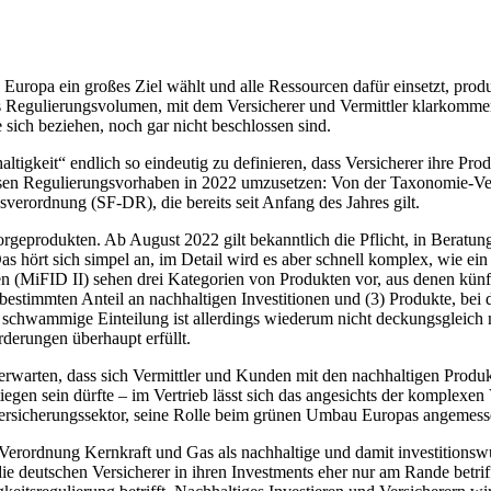
h Europa ein großes Ziel wählt und alle Ressourcen dafür einsetzt, 
das Regulierungsvolumen, mit dem Versicherer und Vermittler klarkomme
e sich beziehen, noch gar nicht beschlossen sind.
igkeit“ endlich so eindeutig zu definieren, dass Versicherer ihre Pro
sen Regulierungsvorhaben in 2022 umzusetzen: Von der Taxonomie-Vero
erordnung (SF-DR), die bereits seit Anfang des Jahres gilt.
orgeprodukten. Ab August 2022 gilt bekanntlich die Pflicht, in Berat
s hört sich simpel an, im Detail wird es aber schnell komplex, wie ei
en (MiFID II) sehen drei Kategorien von Produkten vor, aus denen kü
bestimmten Anteil an nachhaltigen Investitionen und (3) Produkte, bei
her schwammige Einteilung ist allerdings wiederum nicht deckungsglei
derungen überhaupt erfüllt.
 zu erwarten, dass sich Vermittler und Kunden mit den nachhaltigen Pro
tiegen sein dürfte – im Vertrieb lässt sich das angesichts der komplexe
 Versicherungssektor, seine Rolle beim grünen Umbau Europas angemess
ordnung Kernkraft und Gas als nachhaltige und damit investitionswürd
ie deutschen Versicherer in ihren Investments eher nur am Rande betrif