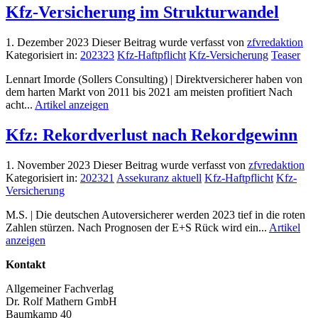
Kfz-Versicherung im Strukturwandel
1. Dezember 2023
Dieser Beitrag wurde verfasst von
zfvredaktion
Kategorisiert in:
202323
Kfz-Haftpflicht
Kfz-Versicherung
Teaser
Lennart Imorde (Sollers Consulting) | Direktversicherer haben von
dem harten Markt von 2011 bis 2021 am meisten profitiert Nach
acht...
Artikel anzeigen
Kfz: Rekordverlust nach Rekordgewinn
1. November 2023
Dieser Beitrag wurde verfasst von
zfvredaktion
Kategorisiert in:
202321
Assekuranz aktuell
Kfz-Haftpflicht
Kfz-
Versicherung
M.S. | Die deutschen Autoversicherer werden 2023 tief in die roten
Zahlen stürzen. Nach Prognosen der E+S Rück wird ein...
Artikel
anzeigen
Kontakt
Allgemeiner Fachverlag
Dr. Rolf Mathern GmbH
Baumkamp 40