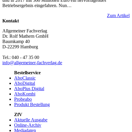
und in 2017 mit 366 Millionen Euro ein hervorragendes
Betriebsergebnis eingefahren. Nun…
Zum Artikel
Kontakt
Allgemeiner Fachverlag
Dr. Rolf Mathern GmbH
Baumkamp 40
D-22299 Hamburg
Tel.: 040 - 47 35 00
info@allgemeiner-fachverlag.de
Bestellservice
AboClassic
AboDigital
AboPlus Digital
AboKombi
Probeabo
Produkt Bestellung
ZfV
Aktuelle Ausgabe
Online-Archiv
Mediadaten