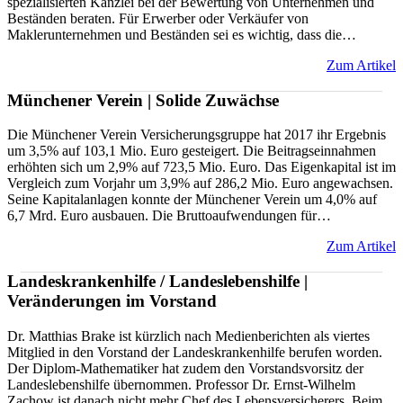
spezialisierten Kanzlei bei der Bewertung von Unternehmen und
Beständen beraten. Für Erwerber oder Verkäufer von
Maklerunternehmen und Beständen sei es wichtig, dass die…
Zum Artikel
Münchener Verein | Solide Zuwächse
Die Münchener Verein Versicherungsgruppe hat 2017 ihr Ergebnis
um 3,5% auf 103,1 Mio. Euro gesteigert. Die Beitragseinnahmen
erhöhten sich um 2,9% auf 723,5 Mio. Euro. Das Eigenkapital ist im
Vergleich zum Vorjahr um 3,9% auf 286,2 Mio. Euro angewachsen.
Seine Kapitalanlagen konnte der Münchener Verein um 4,0% auf
6,7 Mrd. Euro ausbauen. Die Bruttoaufwendungen für…
Zum Artikel
Landeskrankenhilfe / Landeslebenshilfe |
Veränderungen im Vorstand
Dr. Matthias Brake ist kürzlich nach Medienberichten als viertes
Mitglied in den Vorstand der Landeskrankenhilfe berufen worden.
Der Diplom-Mathematiker hat zudem den Vorstandsvorsitz der
Landeslebenshilfe übernommen. Professor Dr. Ernst-Wilhelm
Zachow ist danach nicht mehr Chef des Lebensversicherers. Beim